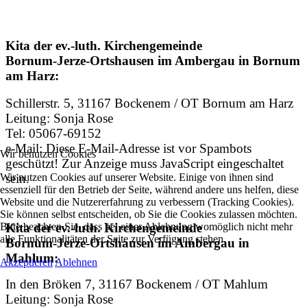
Kita der ev.-luth. Kirchengemeinde
Bornum-Jerze-Ortshausen im Ambergau in Bornum
am Harz:
Schillerstr. 5, 31167 Bockenem / OT Bornum am Harz
Leitung: Sonja Rose
Tel: 05067-69152
e-Mail:
Diese E-Mail-Adresse ist vor Spambots
Wir benutzen Cookies
geschützt! Zur Anzeige muss JavaScript eingeschaltet
Wir nutzen Cookies auf unserer Website. Einige von ihnen sind
sein.
essenziell für den Betrieb der Seite, während andere uns helfen, diese
Website und die Nutzererfahrung zu verbessern (Tracking Cookies).
Sie können selbst entscheiden, ob Sie die Cookies zulassen möchten.
Bitte beachten Sie, dass bei einer Ablehnung womöglich nicht mehr
Kita der ev.-luth. Kirchengemeinde
alle Funktionalitäten der Seite zur Verfügung stehen.
Bornum-Jerze-Ortshausen im Ambergau in
Mahlum:
Akzeptieren
Ablehnen
In den Bröken 7, 31167 Bockenem / OT Mahlum
Leitung: Sonja Rose