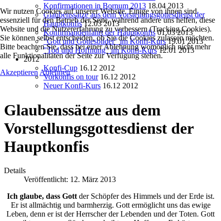
Konfirmationen in Bornum 2013
18.04 2013
Wir nutzen Cookies auf unserer Website. Einige von ihnen sind
Glaubenssätze aus dem Vorstellungsgottesdienst der
essenziell für den Betrieb der Seite, während andere uns helfen, diese
Hauptkonfis
12.03 2013
Website und die Nutzererfahrung zu verbessern (Tracking Cookies).
Konfirmandenfahrt der Hauptkonfis
01.03 2013
Sie können selbst entscheiden, ob Sie die Cookies zulassen möchten.
"Gott und Gottesbilder" im Konfi-Kurs
19.01 2013
Bitte beachten Sie, dass bei einer Ablehnung womöglich nicht mehr
"Tod und Hoffnung" im Konfi-Kurs
12.01 2013
alle Funktionalitäten der Seite zur Verfügung stehen.
2012
Konfi-Cup
16.12 2012
Akzeptieren
Ablehnen
Vorkonfis on tour
16.12 2012
Neuer Konfi-Kurs
16.12 2012
Glaubenssätze aus dem
Vorstellungsgottesdienst der
Hauptkonfis
Details
Veröffentlicht: 12. März 2013
Ich glaube, dass Gott
der Schöpfer des Himmels und der Erde ist.
Er ist allmächtig und barmherzig. Gott ermöglicht uns das ewige
Leben, denn er ist der Herrscher der Lebenden und der Toten. Gott