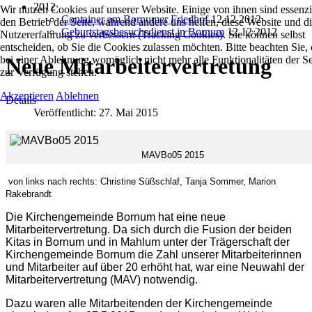
2012
Wir nutzen Cookies auf unserer Website. Einige von ihnen sind essenzie
Container am Bornumer Friedhof
12.12 2012
den Betrieb der Seite, während andere uns helfen, diese Website und d
Geburtstagsbesuchsdienst in Bornum
12.12 2012
Nutzererfahrung zu verbessern (Tracking Cookies). Sie können selbst
entscheiden, ob Sie die Cookies zulassen möchten. Bitte beachten Sie, 
Neue Mitarbeitervertretung
bei einer Ablehnung womöglich nicht mehr alle Funktionalitäten der Se
zur Verfügung stehen.
Akzeptieren
Ablehnen
Details
Veröffentlicht: 27. Mai 2015
MAVBo05 2015
von links nach rechts: Christine Süßschlaf, Tanja Sommer, Marion
Rakebrandt
Die Kirchengemeinde Bornum hat eine neue
Mitarbeitervertretung. Da sich durch die Fusion der beiden
Kitas in Bornum und in Mahlum unter der Trägerschaft der
Kirchengemeinde Bornum die Zahl unserer Mitarbeiterinnen
und Mitarbeiter auf über 20 erhöht hat, war eine Neuwahl der
Mitarbeitervertretung (MAV) notwendig.
Dazu waren alle Mitarbeitenden der Kirchengemeinde