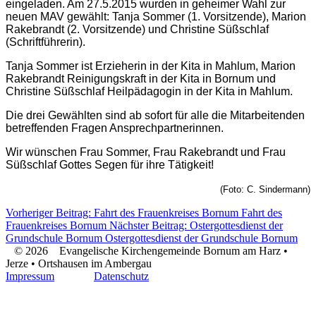
eingeladen. Am 27.5.2015 wurden in geheimer Wahl zur
neuen MAV gewählt: Tanja Sommer (1. Vorsitzende), Marion
Rakebrandt (2. Vorsitzende) und Christine Süßschlaf
(Schriftführerin).
Tanja Sommer ist Erzieherin in der Kita in Mahlum, Marion
Rakebrandt Reinigungskraft in der Kita in Bornum und
Christine Süßschlaf Heilpädagogin in der Kita in Mahlum.
Die drei Gewählten sind ab sofort für alle die Mitarbeitenden
betreffenden Fragen Ansprechpartnerinnen.
Wir wünschen Frau Sommer, Frau Rakebrandt und Frau
Süßschlaf Gottes Segen für ihre Tätigkeit!
(Foto: C. Sindermann)
Vorheriger Beitrag: Fahrt des Frauenkreises Bornum
Fahrt des
Frauenkreises Bornum
Nächster Beitrag: Ostergottesdienst der
Grundschule Bornum
Ostergottesdienst der Grundschule Bornum
© 2026 Evangelische Kirchengemeinde Bornum am Harz •
Jerze • Ortshausen im Ambergau
Impressum
Datenschutz